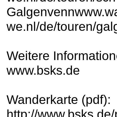
Galgenvenn
www.w
we.nl/de/touren/ga
Weitere Information
www.bsks.de
Wanderkarte (pdf):
http://www.bsks.de/