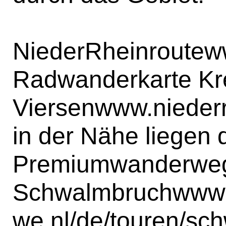
NiederRheinroute
w
Radwanderkarte Kr
Viersen
www.niederr
in der Nähe liegen 
Premiumwanderwe
Schwalmbruch
www
we.nl/de/touren/sc