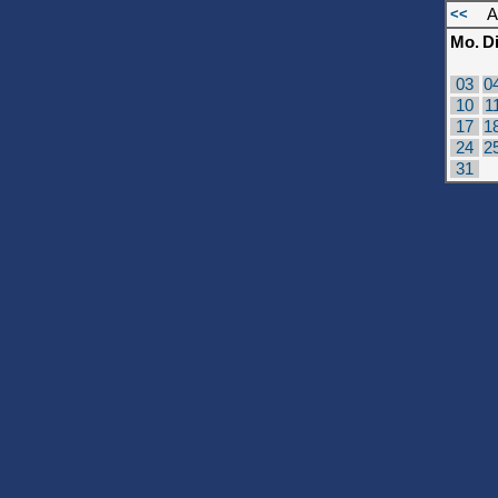
<<
A
Mo.
Di
03
0
10
1
17
1
24
2
31