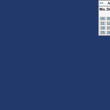
<<
A
Mo.
Di
04
0
11
1
18
1
25
2