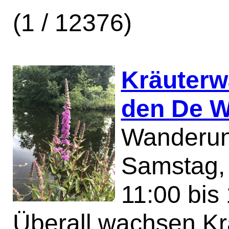
(1 / 12376)
Kräuterw
den De W
Wanderung
Samstag, 
11:00 bis
Überall wachsen Kr