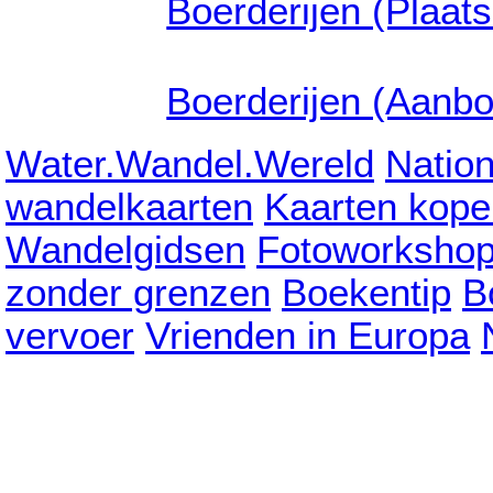
Boerderijen (Plaat
Boerderijen (Aanb
Water.Wandel.Wereld
Natio
wandelkaarten
Kaarten kope
Wandelgidsen
Fotoworksho
zonder grenzen
Boekentip
B
vervoer
Vrienden in Europa