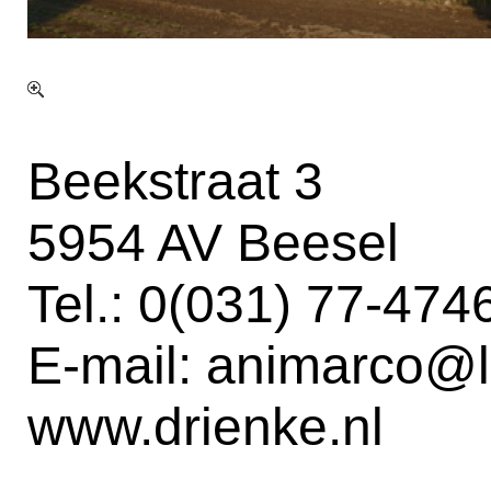
Beekstraat 3
5954 AV Beesel
Tel.: 0(031) 77-47
E-mail:
animarco@li
www.drienke.nl