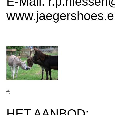
E-Mail:
r.p.niessen
www.jaegershoes.e
HET AANBOD: