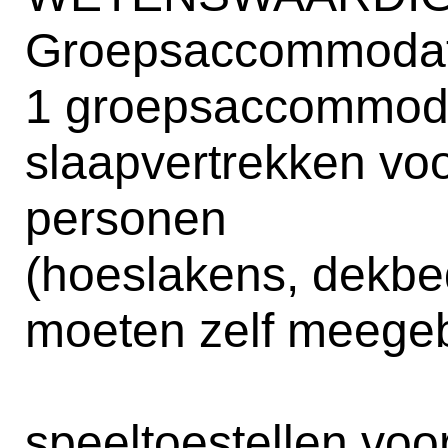
Groepsaccommodat
1 groepsaccommoda
slaapvertrekken vo
personen
(hoeslakens, dekbe
moeten zelf meege
speeltoestellen voo