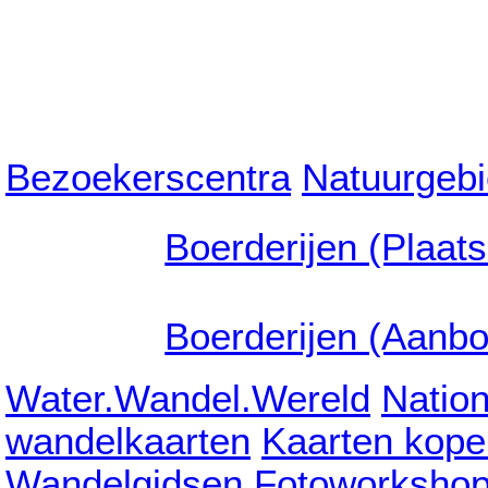
Bezoekerscentra
Natuurgeb
Boerderijen (Plaat
Boerderijen (Aanb
Water.Wandel.Wereld
Natio
wandelkaarten
Kaarten kope
Wandelgidsen
Fotoworksho